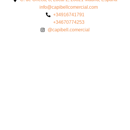
info@capibellcomercial.com
+34916741791
+34670774253
@capibell.comercial