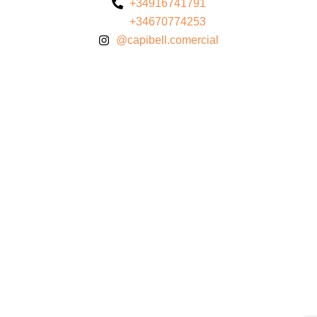
+34916741791
+34670774253
@capibell.comercial