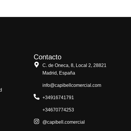
Contacto
C. de Oneca, 8, Local 2, 28821
Madrid, España
info@capibellcomercial.com
d
+34916741791
+34670774253
@capibell.comercial