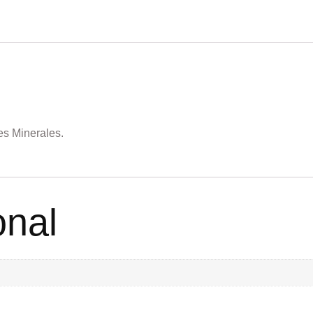
es Minerales.
onal