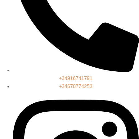
+34916741791
+34670774253