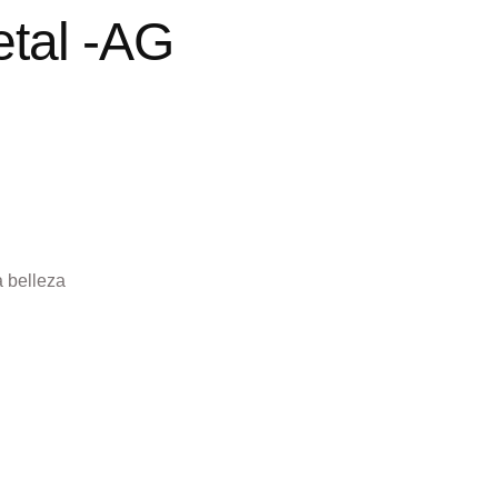
etal -AG
a belleza