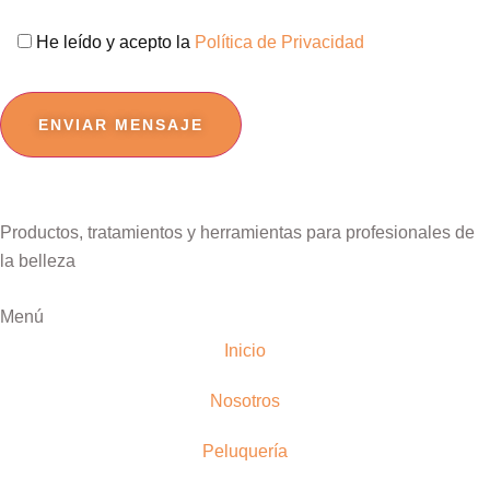
He leído y acepto la
Política de Privacidad
Por
favor,
deja
este
campo
Productos, tratamientos y herramientas para profesionales de
vacío.
la belleza
Menú
Inicio
Nosotros
Peluquería