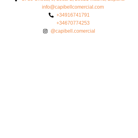
info@capibellcomercial.com
+34916741791
+34670774253
@capibell.comercial