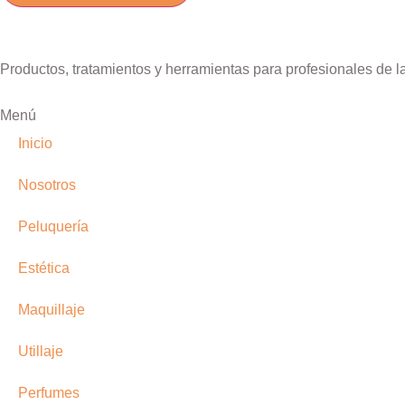
deja
este
campo
Productos, tratamientos y herramientas para profesionales de l
vacío.
Menú
Inicio
Nosotros
Peluquería
Estética
Maquillaje
Utillaje
Perfumes