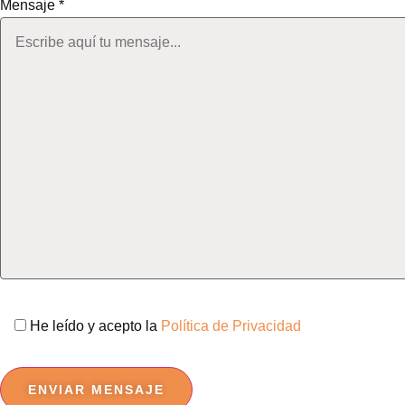
Mensaje *
He leído y acepto la
Política de Privacidad
Por
favor,