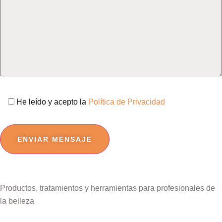
He leído y acepto la
Política de Privacidad
Por
favor,
deja
este
campo
Productos, tratamientos y herramientas para profesionales de
vacío.
la belleza