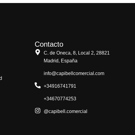
Contacto
C. de Oneca, 8, Local 2, 28821
Madrid, España
info@capibellcomercial.com
d
+34916741791
+34670774253
@capibell.comercial